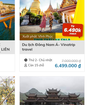
Xuất phát: Vĩnh Phúc
C
Du lịch Đông Nam Á- Vinatrip
 LIÊN
travel
ÃI
Thứ 2- Chủ nhật
7.000.000
₫
6.499.000
₫
Còn 15 chỗ