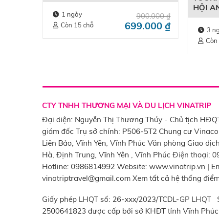
HÒA BÌNH – VĨNH PHÚC
HỘI AN
1 ngày
900.000
₫
Thời g
699.000
₫
Còn 15 chỗ
về bằn
3 n
Còn
CTY TNHH THƯƠNG MẠI VÀ DU LỊCH VINATRIP
Đại diện: Nguyễn Thị Thương Thúy - Chủ tịch HĐQ
giám đốc Trụ sở chính: P506-5T2 Chung cư Vinac
Liên Bảo, Vĩnh Yên, Vĩnh Phúc Văn phòng Giao dịch
Hà, Định Trung, Vĩnh Yên , Vĩnh Phúc Điện thoại: 
Hotline: 0986814992 Website: www.vinatrip.vn | Em
vinatriptravel@gmail.com Xem tất cả hệ thống điể
Giấy phép LHQT số: 26-xxx/2023/TCDL-GP LHQT 
2500641823 được cấp bởi sở KHĐT tỉnh Vĩnh Phúc