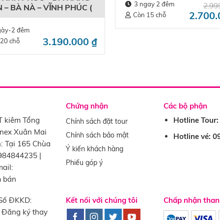
đêm, Phương tiện: Ô tô)
3 ngay 2 đêm
2.99
 – BÀ NÀ – VĨNH PHÚC (
2.700
Còn 15 chỗ
ian: 3ngày – 2 đêm, đi và
g máy bay)
gày-2 đêm
3.190.000
₫
 20 chỗ
Chứng nhận
Các bộ phận
T kiêm Tổng
Hotline Tour
Chính sách đặt tour
onex Xuân Mai
Chính sách bảo mật
Hotline vé: 
: Tại 165 Chùa
Ý kiến khách hàng
0984844235 |
Phiếu góp ý
ail:
m bán
Số ĐKKD:
Kết nối với chúng tôi
Chấp nhận than
 Đăng ký thay