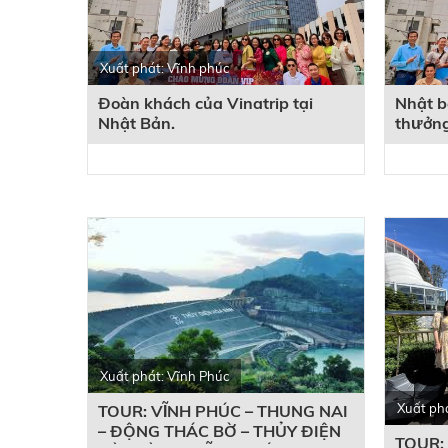
Xuất phát: Vĩnh phúc
Đoàn khách của Vinatrip tại
Nhật b
Nhật Bản.
thưởng
Xuất phát: Vĩnh Phúc
Xuất ph
TOUR: VĨNH PHÚC – THUNG NAI
– ĐỘNG THÁC BỜ – THỦY ĐIỆN
TOUR: