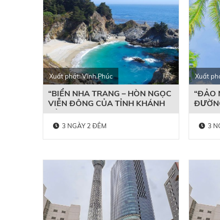
Xuất phát: Vĩnh Phúc
Xuất ph
“BIỂN NHA TRANG – HÒN NGỌC
“ĐẢO 
VIỄN ĐÔNG CỦA TỈNH KHÁNH
ĐƯỜN
HÒA”
3 NGÀY 2 ĐÊM
3 N