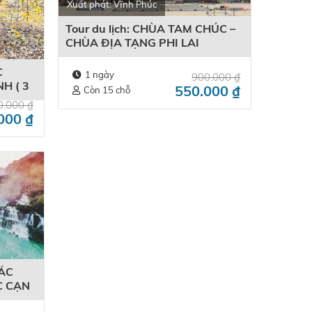
Xuất phát: Vĩnh Phúc
Tour du lịch: CHÙA TAM CHÚC –
CHÙA ĐỊA TẠNG PHI LAI
C
1 ngày
900.000
₫
H ( 3
550.000
₫
Còn 15 chỗ
 tô)
0.000
₫
.000
₫
ÁC
C CẠN
gày 02