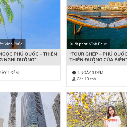
át: Vĩnh Phúc
Xuất phát: Vĩnh Phúc
NGỌC PHÚ QUỐC – THIÊN
“TOUR GHÉP – PHÚ QUỐ
G NGHỈ DƯỠNG”
THIÊN ĐƯỜNG CỦA BIỂN”
HỆ SỚM ĐỂ CÓ GIÁ ƯU Đ
NHẤT!
GÀY 2 ĐÊM
4 NGÀY 3 ĐÊM
Còn 10 chỗ