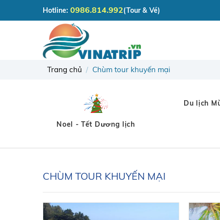
Skip
0986.814.992
Hotline:
(Tour & Vé)
to
content
Trang chủ
/
Chùm tour khuyến mại
Du lịch M
Noel - Tết Dương lịch
CHÙM TOUR KHUYẾN MẠI