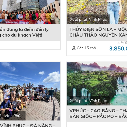
Xuất phát: Vĩnh Phúc
ản đang là điểm đến lý
THỦY ĐIỆN SƠN LA – MỘ
 cho du khách Việt!
CHÂU THẢO NGUYÊN XAN
Ngày 2 đêm, phương tiện ô
4.50
3.850
Còn 15 chỗ
Xuất phát: Vĩnh Phúc
VPHÚC – CAO BẰNG – TH
át: Vĩnh Phúc
BẢN GIỐC – PẮC PÓ – BẮ
– VPHÚC (Thời gian : 03 n
 VĨNH PHÚC – ĐÀ NẴNG –