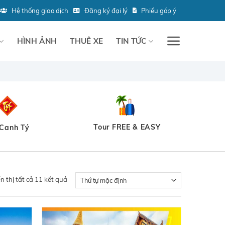
Hệ thống giao dịch
Đăng ký đại lý
Phiếu góp ý
HÌNH ẢNH
THUÊ XE
TIN TỨC
Tour FREE & EASY
 Canh Tý
n thị tất cả 11 kết quả