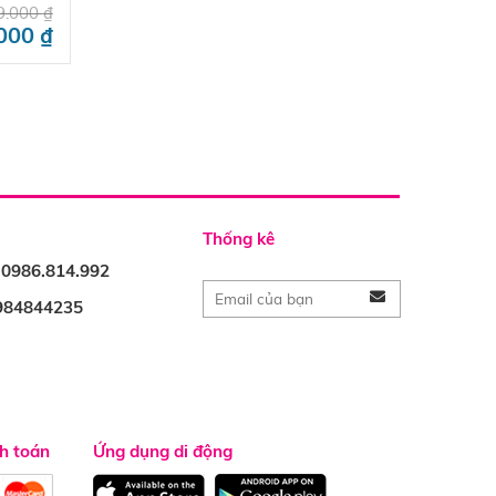
9.000
₫
.000
₫
Thống kê
: 0986.814.992
0984844235
h toán
Ứng dụng di động