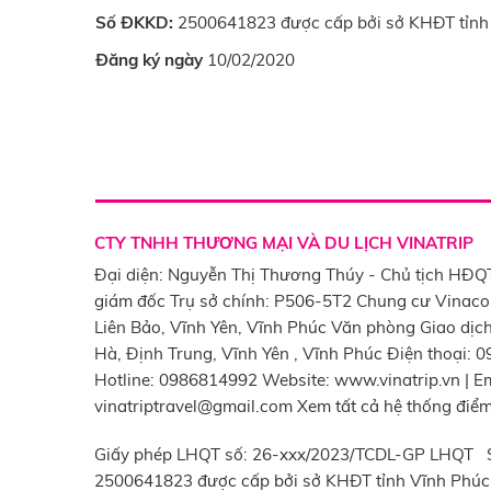
Số ĐKKD:
2500641823 được cấp bởi sở KHĐT tỉnh
Đăng ký ngày
10/02/2020
CTY TNHH THƯƠNG MẠI VÀ DU LỊCH VINATRIP
Đại diện: Nguyễn Thị Thương Thúy - Chủ tịch HĐQ
giám đốc Trụ sở chính: P506-5T2 Chung cư Vinac
Liên Bảo, Vĩnh Yên, Vĩnh Phúc Văn phòng Giao dịch
Hà, Định Trung, Vĩnh Yên , Vĩnh Phúc Điện thoại: 
Hotline: 0986814992 Website: www.vinatrip.vn | Em
vinatriptravel@gmail.com Xem tất cả hệ thống điể
Giấy phép LHQT số: 26-xxx/2023/TCDL-GP LHQT 
2500641823 được cấp bởi sở KHĐT tỉnh Vĩnh Phúc