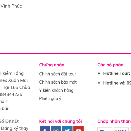
 Vĩnh Phúc
Chứng nhận
Các bộ phận
T kiêm Tổng
Hotline Tour
Chính sách đặt tour
onex Xuân Mai
Chính sách bảo mật
Hotline vé: 
: Tại 165 Chùa
Ý kiến khách hàng
0984844235 |
Phiếu góp ý
ail:
m bán
Số ĐKKD:
Kết nối với chúng tôi
Chấp nhận than
 Đăng ký thay