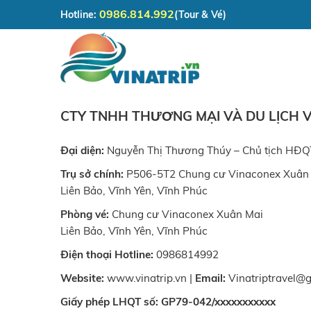
Skip
0986.814.992
Hotline:
(Tour & Vé)
to
content
CTY TNHH THƯƠNG MẠI VÀ DU LỊCH V
Đại diện:
Nguyễn Thị Thương Thúy – Chủ tịch HĐQ
Trụ sở chính:
P506-5T2 Chung cư Vinaconex Xuân
Liên Bảo, Vĩnh Yên, Vĩnh Phúc
Phòng vé:
Chung cư Vinaconex Xuân Mai
Liên Bảo, Vĩnh Yên, Vĩnh Phúc
Điện thoại Hotline:
0986814992
Website:
www.vinatrip.vn |
Email:
Vinatriptravel@
Giấy phép LHQT số: GP79-042/xxxxxxxxxxx