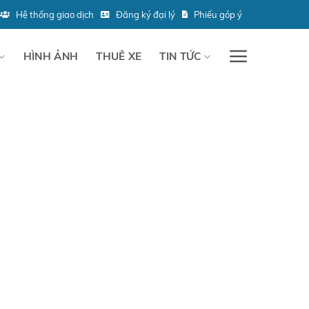
Hệ thống giao dịch
Đăng ký đại lý
Phiếu góp ý
HÌNH ẢNH
THUÊ XE
TIN TỨC