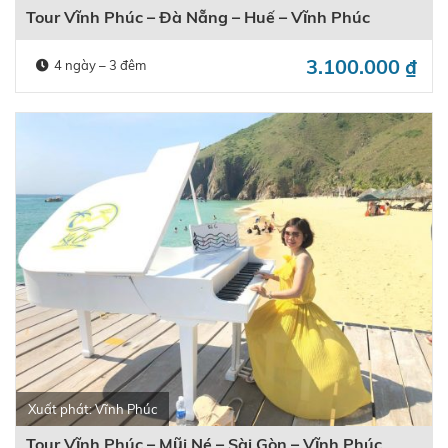
Tour Vĩnh Phúc – Đà Nẵng – Huế – Vĩnh Phúc
3.100.000
₫
4 ngày – 3 đêm
Xuất phát: Vĩnh Phúc
Tour Vĩnh Phúc – Mũi Né – Sài Gòn – Vĩnh Phúc