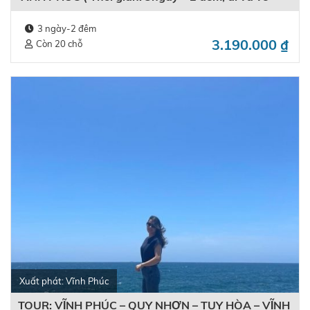
bằng máy bay)
3 ngày-2 đêm
3.190.000
₫
Còn 20 chỗ
Xuất phát: Vĩnh Phúc
TOUR: VĨNH PHÚC – QUY NHƠN – TUY HÒA – VĨNH