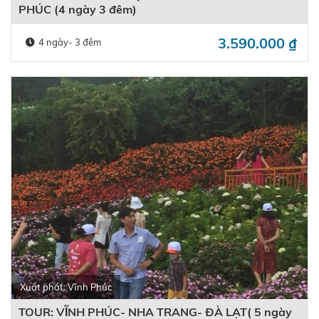
PHÚC (4 ngày 3 đêm)
3.590.000
₫
4 ngày- 3 đêm
Xuất phát: Vĩnh Phúc
TOUR: VĨNH PHÚC- NHA TRANG- ĐÀ LẠT( 5 ngày