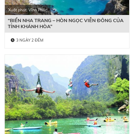
Xuất phát: Vĩnh Phúc
“BIỂN NHA TRANG – HÒN NGỌC VIỄN ĐÔNG CỦA
TỈNH KHÁNH HÒA”
3 NGÀY 2 ĐÊM