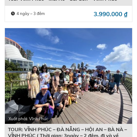
3.990.000
₫
4 ngày – 3 đêm
Xuất phát: Vĩnh Phúc
TOUR: VĨNH PHÚC – ĐÀ NẴNG – HỘI AN – BÀ NÀ –
VĨNH PHÚC ( Thời gian: 3ngày – 2 đêm, đi và về