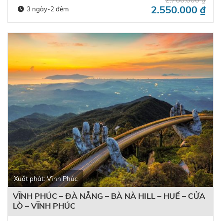
2.550.000
₫
3 ngày-2 đêm
Xuất phát: Vĩnh Phúc
VĨNH PHÚC – ĐÀ NẴNG – BÀ NÀ HILL – HUẾ – CỬA
LÒ – VĨNH PHÚC