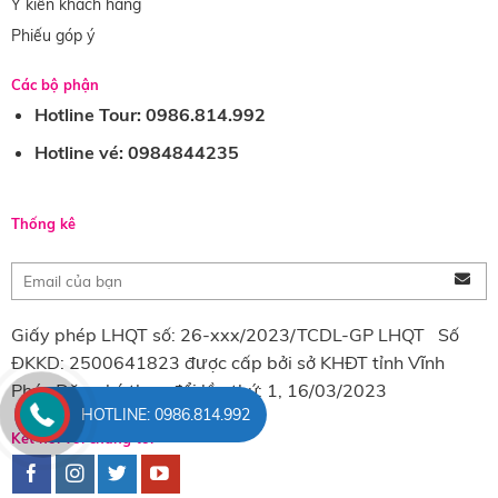
Ý kiến khách hàng
Phiếu góp ý
Các bộ phận
Hotline Tour: 0986.814.992
Hotline vé: 0984844235
Thống kê
Giấy phép LHQT số: 26-xxx/2023/TCDL-GP LHQT Số
ĐKKD: 2500641823 được cấp bởi sở KHĐT tỉnh Vĩnh
Phúc Đăng ký thay đổi lần thứ: 1, 16/03/2023
HOTLINE: 0986.814.992
Kết nối với chúng tôi