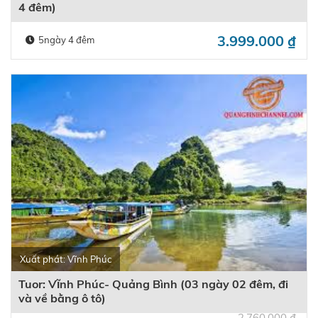
4 đêm)
3.999.000
₫
5ngày 4 đêm
Xuất phát: Vĩnh Phúc
Tuor: Vĩnh Phúc- Quảng Bình (03 ngày 02 đêm, đi
và về bằng ô tô)
2.760.000
₫