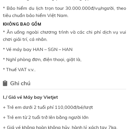
* Bảo hiểm du lịch trọn tour 30.000.000đ/vụ/người, theo
tiêu chuẩn bảo hiểm Việt Nam.
KHÔNG BAO GỒM
* Ăn uống ngoài chương trình và các chi phí dịch vụ vui
chơi giải trí, cá nhân.
* Vé máy bay HAN – SGN – HAN
* Nghỉ phòng đơn, điện thoại, giặt là,
* Thuế VAT v.v..
Ghi chú
I./ Giá vé Máy bay Vietjet
+ Trẻ em dưới 2 tuổi phí 110,000đ/bé/lượt
+ Trẻ em từ 2 tuổi trở lên bằng người lớn
+ Giá vé không hoàn không hủy, hành lý xách tay 7kg.