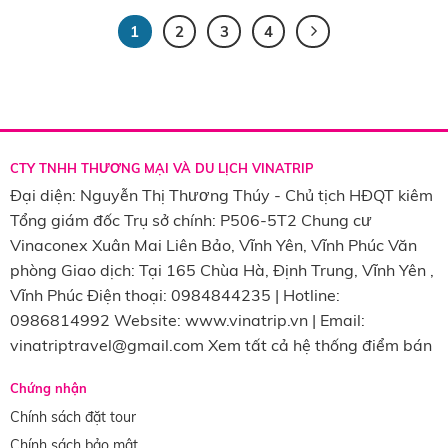
1
2
3
4
CTY TNHH THƯƠNG MẠI VÀ DU LỊCH VINATRIP
Đại diện: Nguyễn Thị Thương Thúy - Chủ tịch HĐQT kiêm
Tổng giám đốc Trụ sở chính: P506-5T2 Chung cư
Vinaconex Xuân Mai Liên Bảo, Vĩnh Yên, Vĩnh Phúc Văn
phòng Giao dịch: Tại 165 Chùa Hà, Định Trung, Vĩnh Yên ,
Vĩnh Phúc Điện thoại: 0984844235 | Hotline:
0986814992 Website: www.vinatrip.vn | Email:
vinatriptravel@gmail.com Xem tất cả hệ thống điểm bán
Chứng nhận
Chính sách đặt tour
Chính sách bảo mật