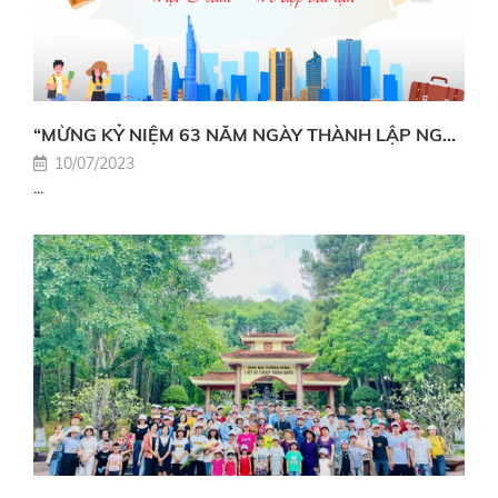
“MỪNG KỶ NIỆM 63 NĂM NGÀY THÀNH LẬP NGÀNH DU LỊCH VIỆT NAM”
10/07/2023
...