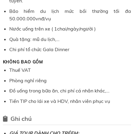
tuyến.
Bảo hiểm du lịch mức bồi thường tối đa
50.000.000vnđ/vụ
Nước uống trên xe ( 1chai/ngày/người )
Quà tặng: mũ du lịch,…
Chi phí tổ chức Gala Dinner
KHÔNG BAO GỒM
Thuế VAT
Phòng nghỉ riêng
Đồ uống trong bữa ăn, chi phí cá nhân khác,…
Tiền TIP cho lái xe và HDV, nhân viên phục vụ
Ghi chú
GIÁ TOUR DÀNH CHO TRẺEM: