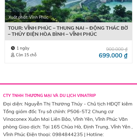
Xuất phát: Vĩnh Phúc
TOUR: VĨNH PHÚC – THUNG NAI – ĐỘNG THÁC BỜ
– THỦY ĐIỆN HÒA BÌNH – VĨNH PHÚC
1 ngày
900.000
₫
699.000
₫
Còn 15 chỗ
CTY TNHH THƯƠNG MẠI VÀ DU LỊCH VINATRIP
Đại diện: Nguyễn Thị Thương Thúy - Chủ tịch HĐQT kiêm
Tổng giám đốc Trụ sở chính: P506-5T2 Chung cư
Vinaconex Xuân Mai Liên Bảo, Vĩnh Yên, Vĩnh Phúc Văn
phòng Giao dịch: Tại 165 Chùa Hà, Định Trung, Vĩnh Yên ,
Vĩnh Phúc Điện thoại: 0984844235 | Hotline: